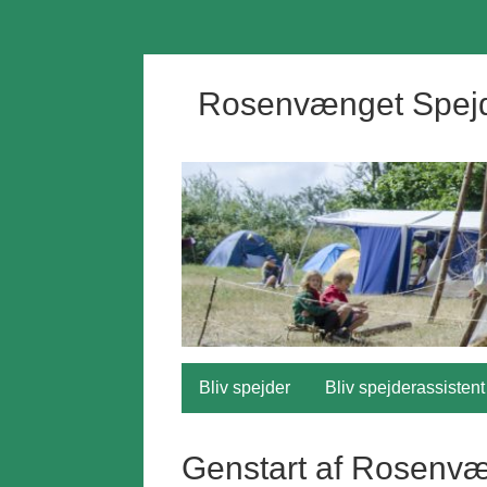
Rosenvænget Spej
Bliv spejder
Bliv spejderassistent
Genstart af Rosenv