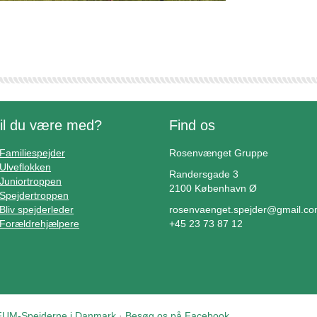
il du være med?
Find os
Familiespejder
Rosenvænget Gruppe
Ulveflokken
Randersgade 3
Juniortroppen
2100 København Ø
Spejdertroppen
Bliv spejderleder
rosenvaenget.spejder@gmail.c
Forældrehjælpere
+45 23 73 87 12
UM-Spejderne i Danmark
·
Besøg os på Facebook