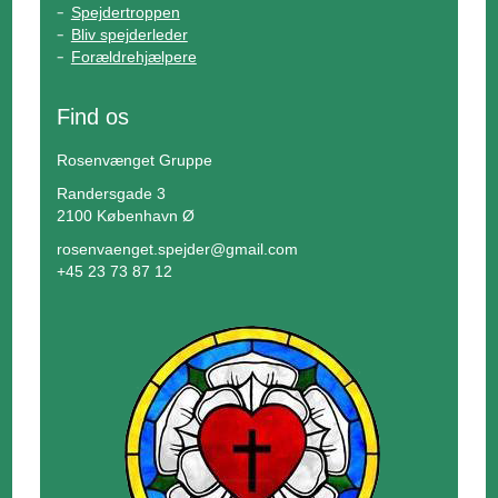
Spejdertroppen
Bliv spejderleder
Forældrehjælpere
Find os
Rosenvænget Gruppe
Randersgade 3
2100 København Ø
rosenvaenget.spejder@gmail.com
+45 23 73 87 12